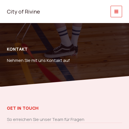
Zum
Inhalt
City of Rivine
springen
KONTAKT
Nehmen Sie mit uns Kontakt auf
GET IN TOUCH
So erreichen Sie unser Team für Fragen