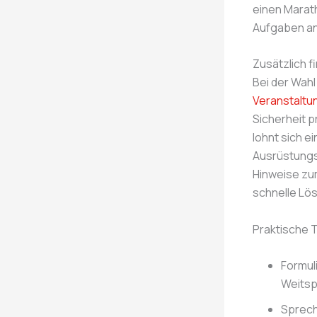
einen Marath
Aufgaben an
Zusätzlich f
Bei der Wahl
Veranstaltu
Sicherheit p
lohnt sich ei
Ausrüstungs
Hinweise zu
schnelle Lö
Praktische T
Formul
Weitsp
Sprech