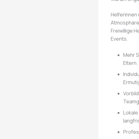
Helferinnen 
Atmosphäre, 
Freiwillige H
Events.
Mehr Si
Eltern.
Indivi
Ermuti
Vorbil
Teamge
Lokale
langfri
Profess