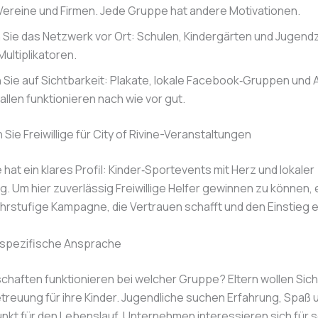
 Vereine und Firmen. Jede Gruppe hat andere Motivationen.
 Sie das Netzwerk vor Ort: Schulen, Kindergärten und Jugend
Multiplikatoren.
 Sie auf Sichtbarkeit: Plakate, lokale Facebook‑Gruppen und 
llen funktionieren nach wie vor gut.
Sie Freiwillige für City of Rivine-Veranstaltungen
e hat ein klares Profil: Kinder‑Sportevents mit Herz und lokaler
. Um hier zuverlässig Freiwillige Helfer gewinnen zu können, 
hrstufige Kampagne, die Vertrauen schafft und den Einstieg er
spezifische Ansprache
haften funktionieren bei welcher Gruppe? Eltern wollen Sich
treuung für ihre Kinder. Jugendliche suchen Erfahrung, Spaß un
nkt für den Lebenslauf. Unternehmen interessieren sich für s