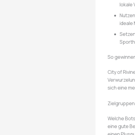
lokale
Nutzen
ideale 
Setzen
Sportha
So gewinnen 
City of Rivin
Verwurzelung
sich eine me
Zielgruppen
Welche Botsc
eine gute Be
einen Pluspu